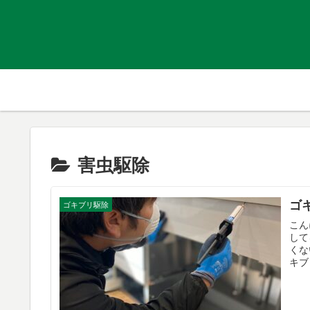
害虫駆除
ゴ
ゴキブリ駆除
こん
して
くな
キブ