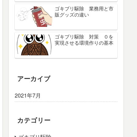
ゴキブリ駆除 業務用と市
販グッズの違い
ゴキブリ駆除 対策 ０を
実現させる環境作りの基本
アーカイブ
2021年7月
カテゴリー
ゴキブリ駆除